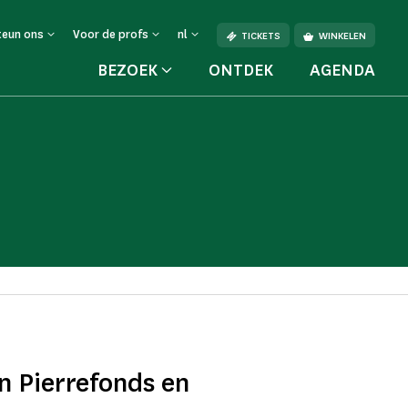
teun ons
Voor de profs
nl
TICKETS
WINKELEN
BEZOEK
ONTDEK
AGENDA
in Pierrefonds en