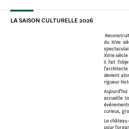
LA SAISON CULTURELLE 2026
Reconstruit 
du XIVe siè
spectacula
XVIIe siècle
il fait l’o
l’architec
devient alo
rigueur hist
Aujourd’hui
accueille t
événements 
curieux, gr
Le château 
pour l’orga