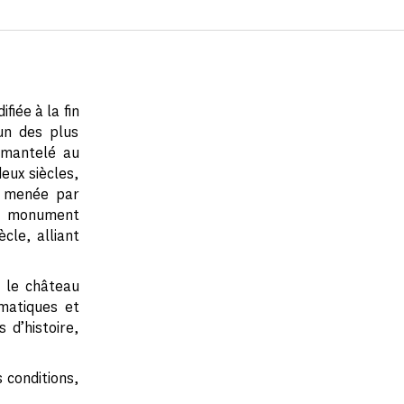
fiée à la fin
’un des plus
émantelé au
deux siècles,
7, menée par
Le monument
cle, alliant
, le château
ématiques et
 d’histoire,
 conditions,