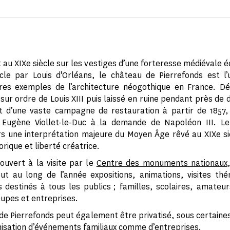
au XIXe siècle sur les vestiges d’une forteresse médiévale édi
cle par Louis d'Orléans, le château de Pierrefonds est l
ires exemples de l’architecture néogothique en France. D
 sur ordre de Louis XIII puis laissé en ruine pendant près de 
bjet d’une vaste campagne de restauration à partir de 185
te Eugène Viollet-le-Duc à la demande de Napoléon III. 
rs une interprétation majeure du Moyen Âge rêvé au XIXe siè
orique et liberté créatrice.
 ouvert à la visite par le
Centre des monuments nationaux
out au long de l’année expositions, animations, visites th
destinés à tous les publics ; familles, scolaires, amateurs
oupes et entreprises.
de Pierrefonds peut également être privatisé, sous certaines
nisation d’événements familiaux comme d’entreprises.