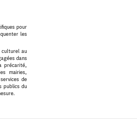
ifiques pour
équenter les
 culturel au
ngagées dans
a précarité,
es mairies,
 services de
s publics du
mesure.