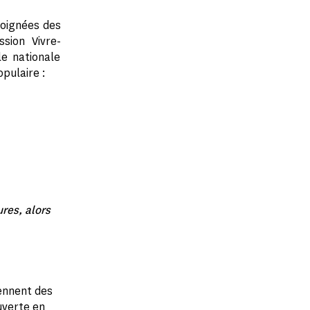
loignées des
ssion Vivre-
le nationale
opulaire :
res, alors
iennent des
uverte en