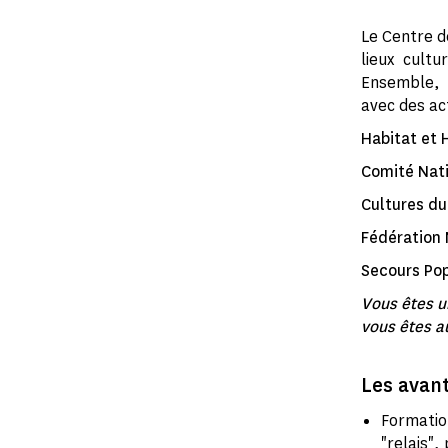
Le Centre d
lieux cultu
Ensemble, l
avec des act
Habitat et
Comité Nati
Cultures d
Fédération
Secours Pop
Vous êtes u
vous êtes a
Les avan
Formation
"relais"