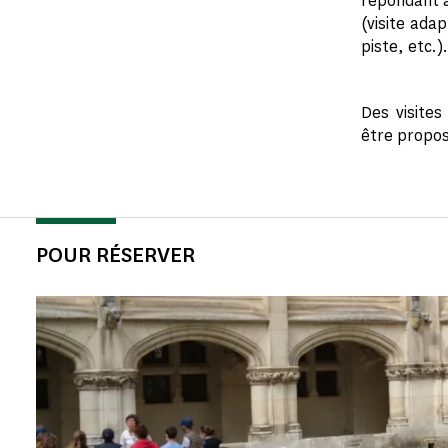
répondant à
(visite ada
piste, etc.).
Des visites
être propo
POUR RÉSERVER