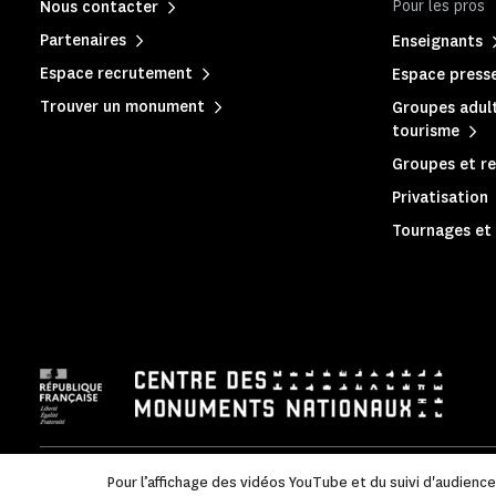
Pour les pros
Nous contacter
Partenaires
Enseignants
Espace recrutement
Espace press
Trouver un monument
Groupes adult
tourisme
Groupes et re
Privatisation
Tournages et 
Mentions légales
|
Politique de confidentialité
|
Informations
Pour l’affichage des vidéos YouTube et du suivi d'audienc