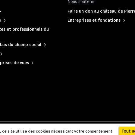
Nous soutenir
Faire un don au château de Pier
e
Entreprises et fondations
es et professionnels du
lais du champ social
prises de vues
 légales et administratives
|
Plan du site
Tout a
e, ce site utilise des cookies nécessitant votre consentement