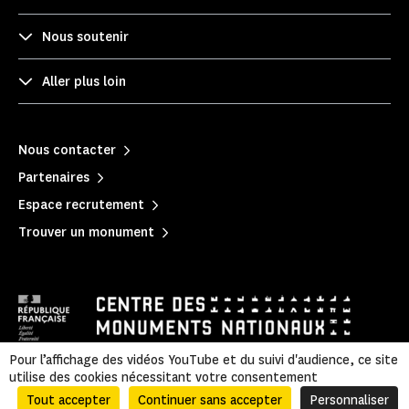
Nous soutenir
Aller plus loin
Nous contacter
Partenaires
Espace recrutement
Trouver un monument
Pour l’affichage des vidéos YouTube et du suivi d'audience, ce site
utilise des cookies nécessitant votre consentement
Mentions légales
|
Politique de confidentialité
|
Informations légales et administratives
|
Plan du site
Tout accepter
Continuer sans accepter
Personnaliser