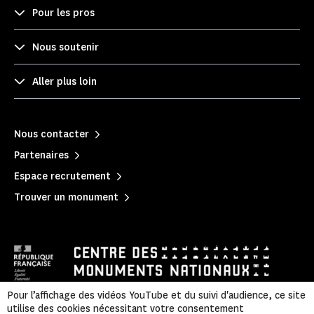
Pour les pros
Nous soutenir
Aller plus loin
Nous contacter
Partenaires
Espace recrutement
Trouver un monument
Pour l’affichage des vidéos YouTube et du suivi d'audience, ce site
utilise des cookies nécessitant votre consentement
Mentions légales
|
Politique de confidentialité
|